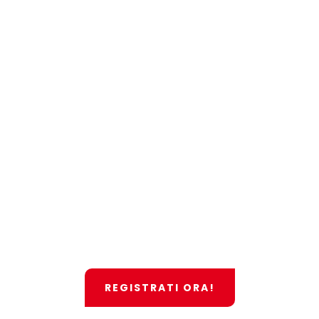
IL CONTO ALLA
ROVESCIA È INIZIATO!
24 – 25 OTTOBRE 2026
77
11
31
39
DAYS
HOURS
MINUTES
SECONDS
REGISTRATI ORA!