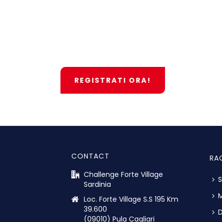
REGISTRATI ORA!
CONTACT
RA
Challenge Forte Village
S
Sardinia
M
Loc. Forte Village S.S 195 Km
39.600
D
(09010) Pula Cagliari