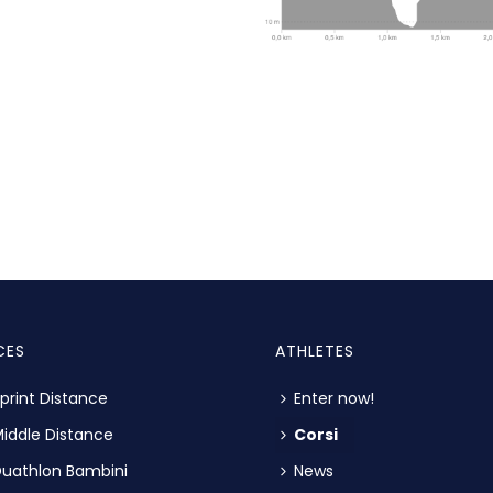
CES
ATHLETES
print Distance
Enter now!
iddle Distance
Corsi
uathlon Bambini
News