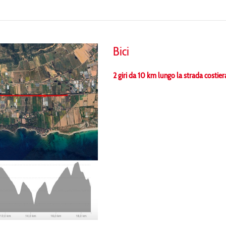
Bici
2 giri da 10 km lungo la strada costiera